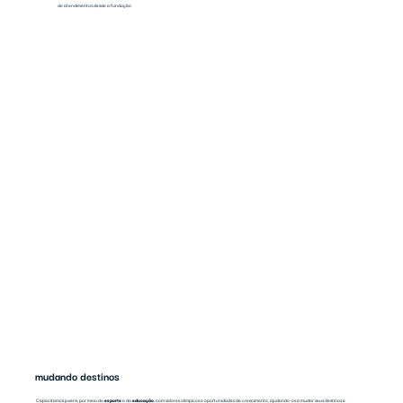
de atendimentos desde a fundação
mudando destinos
Capacitamos jovens, por meio do
esporte
e da
educação
, com valores olímpicos e oportunidades de crescimento, ajudando-os a mudar seus destinos e