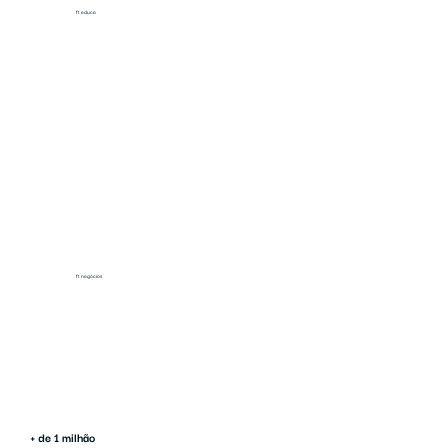
ft educa
-> Educação profissional
-> Estágio
ft negócios
Veja mais
+ de 1 milhão