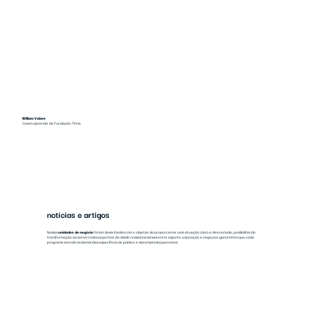
William Valare
Jovem aprendiz da Fundação Tênis
notícias e artigos
Nossas
unidades de negócio
foram desenhadas com o objetivo de proporcionar uma atuação clara e direcionada, possibilitando
transformação social em todas as pontas. Ao dividir nossas iniciativas entre esporte, educação e negócios, garantimos que cada
programa atenda às demandas específicas do público e das empresas parceiras.