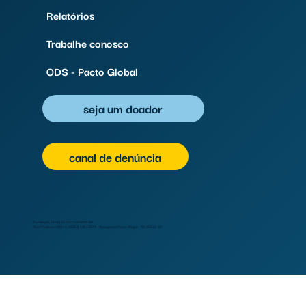
Relatórios
Trabalhe conosco
ODS - Pacto Global
seja um doador
canal de denúncia
Fundação Tênis | 05.022.246/0001-88
Rua Frederico Mentz, 1606, lj. 136 e 137A - Navegantes Porto Alegre - RS, 90240-111