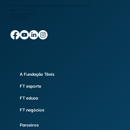
A Fundação Tênis é uma organização não governamental, sem fins lucrativos, que realiza programas sociais e educativos.
Contato:
E-mail:
ftenis@fundacaotenis.org.br
Telefone: (51) 3325-1068
WhatsApp: (51) 99358-2674
A Fundação Tênis
FT esporte
FT educa
FT negócios
Parceiros