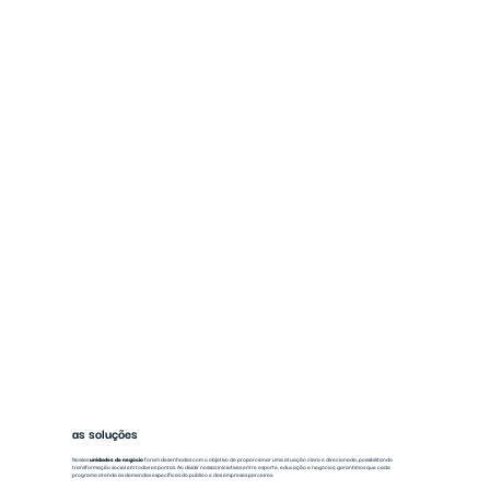
as soluções
Nossas
unidades de negócio
foram desenhadas com o objetivo de proporcionar uma atuação clara e direcionada, possibilitando
transformação social em todas as pontas. Ao dividir nossas iniciativas entre esporte, educação e negócios, garantimos que cada
programa atenda às demandas específicas do público e das empresas parceiras.