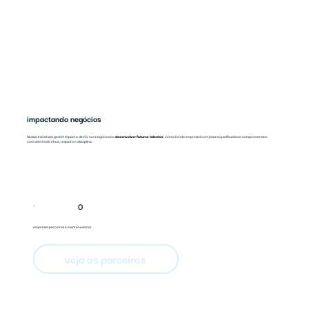
impactando negócios
Nossas iniciativas geram impacto direto nos negócios ao
desenvolver futuros talentos
, conectando empresas com jovens qualificados e comprometidos
com valores de ética, respeito e disciplina.
0
+
empresas parceiras e mantenedoras
veja os parceiros