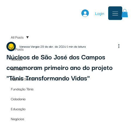
Login
All Posts
Vanessa Vargas
29 de abr. de 2024
1 min de leitura
All Posts
Núcleos de São José dos Campos
Notícias
comemoram primeiro ano do projeto
Na mídia
"Tênis Transformando Vidas"
Impacto Social
Fundação Tênis
Cidadania
Educação
Negócios