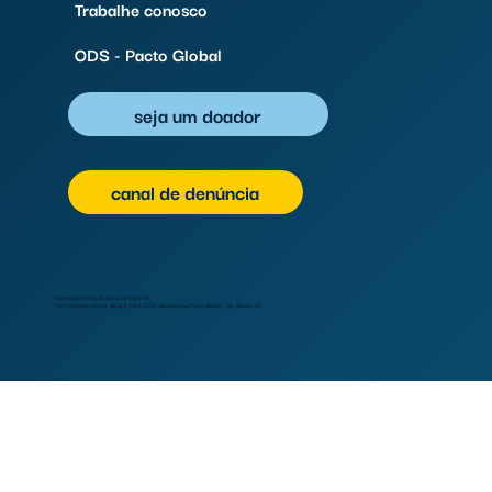
Trabalhe conosco
ODS - Pacto Global
seja um doador
canal de denúncia
Fundação Tênis | 05.022.246/0001-88
Rua Frederico Mentz, 1606, lj. 136 e 137A - Navegantes Porto Alegre - RS, 90240-111