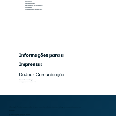
@fundacaotenis
@fundacaotenisbrasil
www.youtube.com/user/fundacaotenis
@fundacaotenis
fundacaotenis.org.br/revista-na-rede
Informações para a
Imprensa:
DuJour Comunicação
Responsável: Vanessa Vargas
vanessa@dujourcomunicacao.com.br
A Fundação Tênis é uma organização não governamental, sem fins lucrativos, que realiza programas sociais e educativos.
Contato:
E-mail:
ftenis@fundacaotenis.org.br