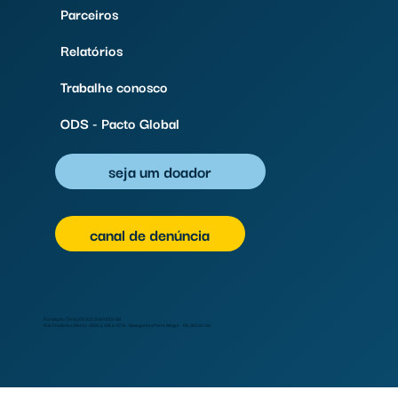
Parceiros
Relatórios
Trabalhe conosco
ODS - Pacto Global
seja um doador
canal de denúncia
Fundação Tênis | 05.022.246/0001-88
Rua Frederico Mentz, 1606, lj. 136 e 137A - Navegantes Porto Alegre - RS, 90240-111