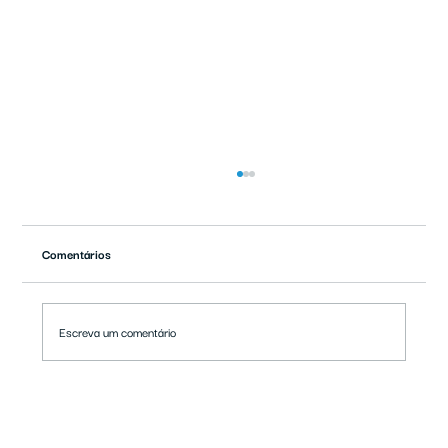
Comentários
Escreva um comentário
Alunos do "Tênis Transformando Vidas"
participam de Festa Junina