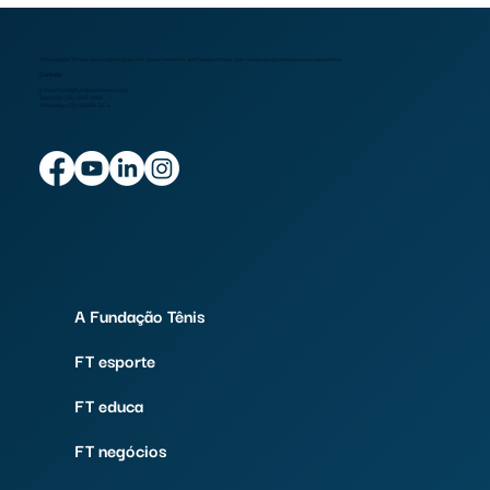
A Fundação Tênis é uma organização não governamental, sem fins lucrativos, que realiza programas sociais e educativos.
Contato:
E-mail:
ftenis@fundacaotenis.org.br
Telefone: (51) 3325-1068
WhatsApp: (51) 99358-2674
A Fundação Tênis
FT esporte
FT educa
FT negócios