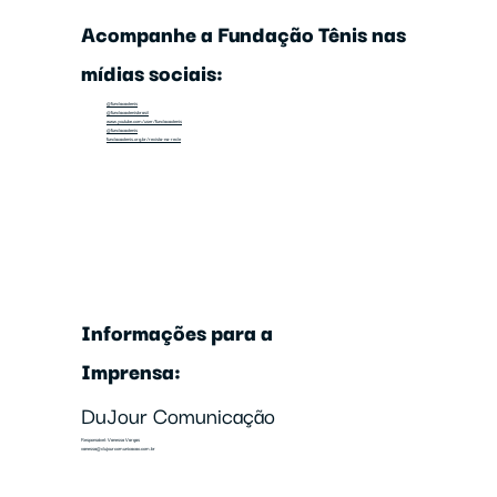
Acompanhe a Fundação Tênis nas
mídias sociais:
@fundacaotenis
@fundacaotenisbrasil
www.youtube.com/user/fundacaotenis
@fundacaotenis
fundacaotenis.org.br/revista-na-rede
Informações para a
Imprensa:
DuJour Comunicação
Responsável: Vanessa Vargas
vanessa@dujourcomunicacao.com.br