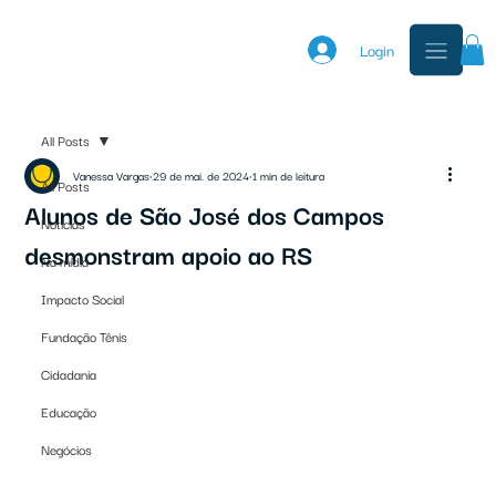
Login
All Posts
Vanessa Vargas
29 de mai. de 2024
1 min de leitura
All Posts
Alunos de São José dos Campos
Notícias
desmonstram apoio ao RS
Na mídia
Impacto Social
Fundação Tênis
Cidadania
Educação
Negócios